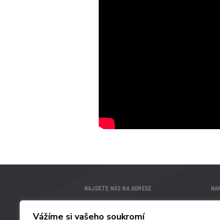
NAJDETE NÁS NA ADRESE
NAP
ALFA IN a.s.
cn
č.p. 74
Vážíme si vašeho soukromí