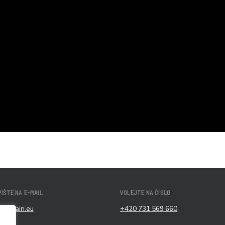
IŠTE NA E-MAIL
VOLEJTE NA ČÍSLO
c@alfain.eu
+420 731 569 660