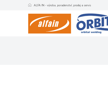
ALFA IN - výroba, poradenství, prodej a servis
ÚVOD
K